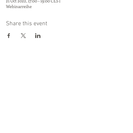
21 Oct 2022, 17:00 – 19:00 CEST
Webinarreihe
Share this event
This project has received funding from
the European Union's Horizon 2020
research and innovation programme
under grant agreement No 862820.
PROJECT COORDINATOR
Danish Technological Institute
© 2025 by
Niels Morsing |
Send e-mail
Build-in-Wood
Join the Build-in-Wood Community